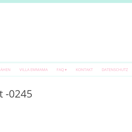
NÄHEN
VILLA EMMAMA
FAQ
KONTAKT
DATENSCHUTZ
t -0245