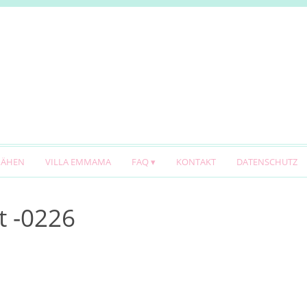
NÄHEN
VILLA EMMAMA
FAQ
KONTAKT
DATENSCHUTZ
t -0226