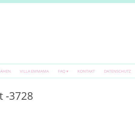
NÄHEN
VILLA EMMAMA
FAQ
KONTAKT
DATENSCHUTZ
t -3728