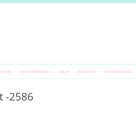
NÄHEN
VILLA EMMAMA
FAQ
KONTAKT
DATENSCHUTZ
t -2586