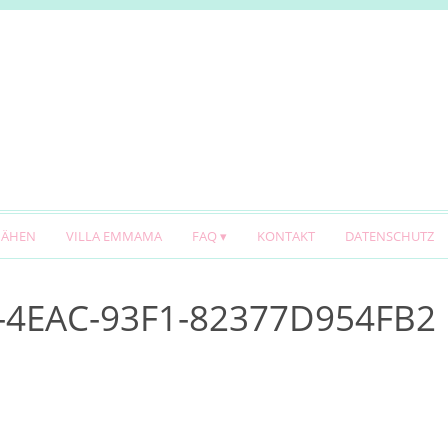
NÄHEN
VILLA EMMAMA
FAQ
KONTAKT
DATENSCHUTZ
-4EAC-93F1-82377D954FB2