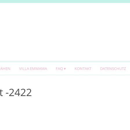
NÄHEN
VILLA EMMAMA
FAQ
KONTAKT
DATENSCHUTZ
t -2422