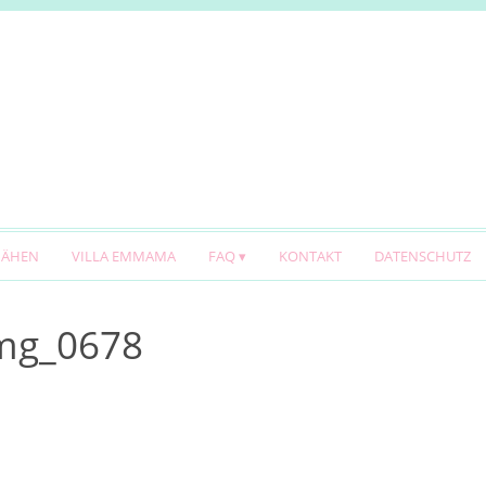
NÄHEN
VILLA EMMAMA
FAQ
KONTAKT
DATENSCHUTZ
img_0678